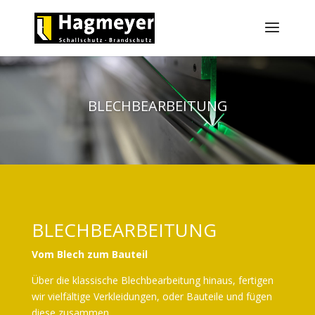
BLECHBEARBEITUNG
BLECHBEARBEITUNG
Vom Blech zum Bauteil
Über die klassische Blechbearbeitung hinaus, fertigen
wir vielfältige Verkleidungen, oder Bauteile und fügen
diese zusammen.